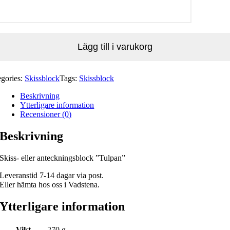
pan
gd
Lägg till i varukorg
egories:
Skissblock
Tags:
Skissblock
Beskrivning
Ytterligare information
Recensioner (0)
Beskrivning
Skiss- eller anteckningsblock ”Tulpan”
Leveranstid 7-14 dagar via post.
Eller hämta hos oss i Vadstena.
Ytterligare information
Vikt
270 g