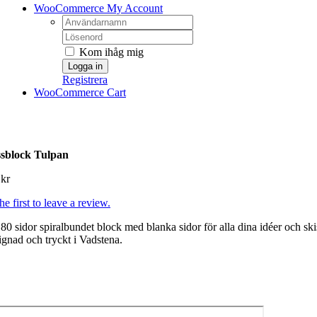
WooCommerce My Account
Username:
Password:
Kom ihåg mig
Registrera
WooCommerce Cart
ssblock Tulpan
0
kr
he first to leave a review.
80 sidor spiralbundet block med blanka sidor för alla dina idéer och ski
gnad och tryckt i Vadstena.
sblock