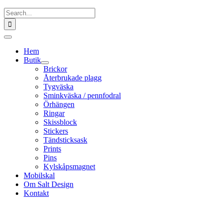
Fortsätt
Sök
till
efter:
innehållet
Toggle
Navigation
Hem
Butik
Brickor
Återbrukade plagg
Tygväska
Sminkväska / pennfodral
Örhängen
Ringar
Skissblock
Stickers
Tändsticksask
Prints
Pins
Kylskåpsmagnet
Mobilskal
Om Salt Design
Kontakt