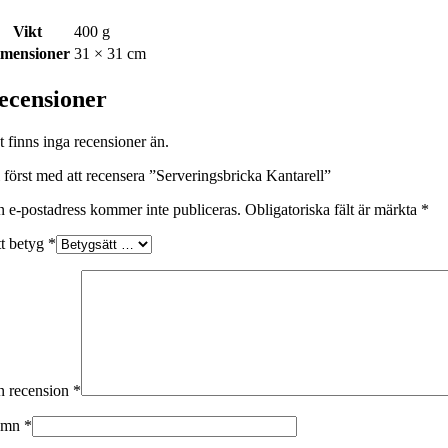
Vikt
400 g
imensioner
31 × 31 cm
ecensioner
t finns inga recensioner än.
i först med att recensera ”Serveringsbricka Kantarell”
n e-postadress kommer inte publiceras.
Obligatoriska fält är märkta
*
tt betyg
*
n recension
*
amn
*