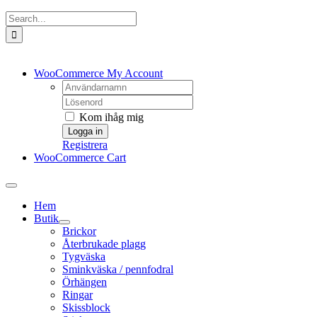
Fortsätt
Sök
till
efter:
innehållet
WooCommerce My Account
Username:
Password:
Kom ihåg mig
Registrera
WooCommerce Cart
Toggle
Navigation
Hem
Butik
Brickor
Återbrukade plagg
Tygväska
Sminkväska / pennfodral
Örhängen
Ringar
Skissblock