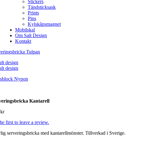
Stickers
Tändsticksask
Prints
Pins
Kylskåpsmagnet
Mobilskal
Om Salt Design
Kontakt
eringsbricka Tulpan
ssblock Nypon
veringsbricka Kantarell
9
kr
he first to leave a review.
lig serveringsbricka med kantarellmönster. Tillverkad i Sverige.