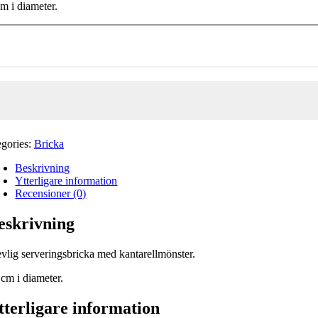
m i diameter.
eringsbricka
arell
gd
egories:
Bricka
Beskrivning
Ytterligare information
Recensioner (0)
eskrivning
evlig serveringsbricka med kantarellmönster.
 cm i diameter.
tterligare information