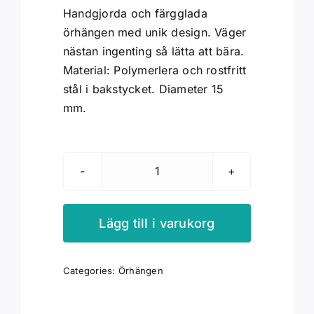
Handgjorda och färgglada
örhängen med unik design. Väger
nästan ingenting så lätta att bära.
Material: Polymerlera och rostfritt
stål i bakstycket. Diameter 15
mm.
Örhängen
rund
gul
Lägg till i varukorg
och
magenta
Categories:
Örhängen
mängd