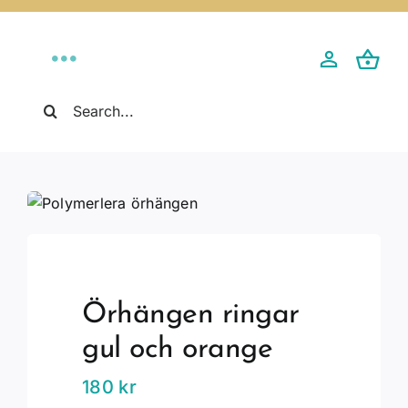
Fortsätt
till
innehållet
Toggle
Sök
Navigation
Hem
efter:
Butik
Mobilskal
Om Salt Design
Örhängen ringar
gul och orange
Kontakt
180
kr