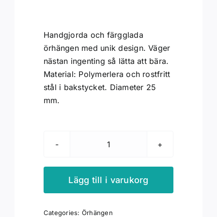
Handgjorda och färgglada
örhängen med unik design. Väger
nästan ingenting så lätta att bära.
Material: Polymerlera och rostfritt
stål i bakstycket. Diameter 25
mm.
Örhängen
ringar
gul
Lägg till i varukorg
och
orange
Categories:
Örhängen
mängd