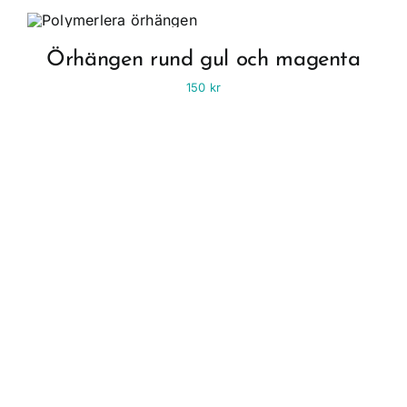
Örhängen rund gul och magenta
150
kr
Fyll ditt liv med
människor & saker
som ger dig energi!