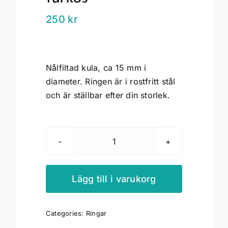
250
kr
Nålfiltad kula, ca 15 mm i
diameter. Ringen är i rostfritt stål
och är ställbar efter din storlek.
Ullkula
singel
turkos
Lägg till i varukorg
mängd
Categories:
Ringar