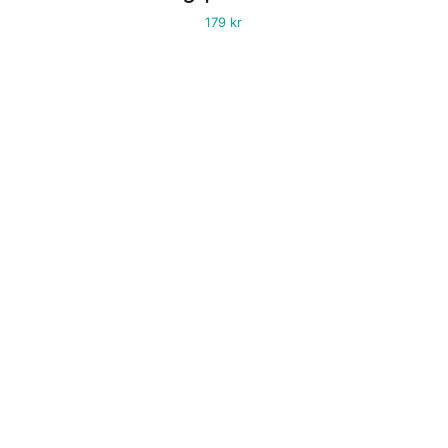
179
kr
Fyll ditt liv med
människor & saker
som ger dig energi!