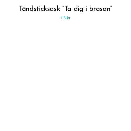
Tändsticksask ”Ta dig i brasan”
115
kr
Fyll ditt liv med
människor & saker
som ger dig energi!