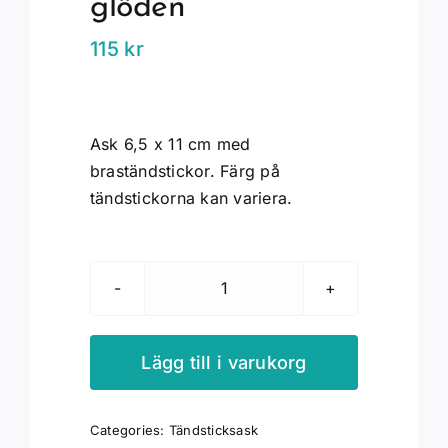
glöden”
115
kr
Ask 6,5 x 11 cm med
braständstickor. Färg på
tändstickorna kan variera.
Tändsticksask
"Tappa
inte
Lägg till i varukorg
glöden"
mängd
Categories:
Tändsticksask