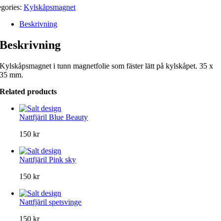
egories:
Kylskåpsmagnet
Beskrivning
Beskrivning
Kylskåpsmagnet i tunn magnetfolie som fäster lätt på kylskåpet. 35 x
35 mm.
Related products
Nattfjäril Blue Beauty
150
kr
Nattfjäril Pink sky
150
kr
Nattfjäril spetsvinge
150
kr