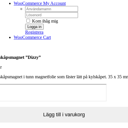
WooCommerce My Account
Username:
Password:
Kom ihåg mig
Registrera
WooCommerce Cart
skåpsmagnet ”Dizzy”
r
kåpsmagnet i tunn magnetfolie som fäster lätt på kylskåpet. 35 x 35 m
skåpsmagnet
zzy"
gd
Lägg till i varukorg