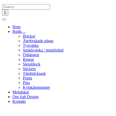
Fortsätt
Sök
till
efter:
innehållet
Toggle
Navigation
Hem
Butik
Brickor
Återbrukade plagg
Tygväska
Sminkväska / pennfodral
Örhängen
Ringar
Skissblock
Stickers
Tändsticksask
Prints
Pins
Kylskåpsmagnet
Mobilskal
Om Salt Design
Kontakt