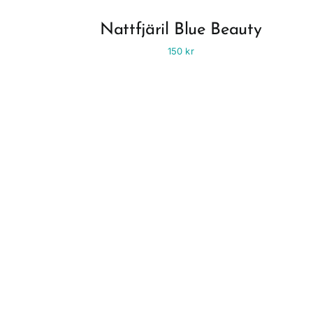
Nattfjäril Blue Beauty
150
kr
Fyll ditt l