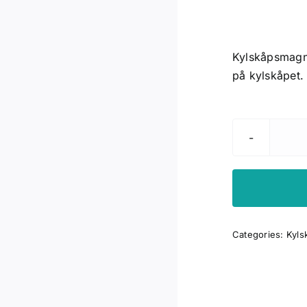
Kylskåpsmagne
på kylskåpet
Categories:
Kyls