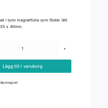
t i tunn magnetfolie som fäster lätt
. 35 x 40mm.
Kylskåpsmagnet
"Beata"
mängd
Lägg till i varukorg
kåpsmagnet