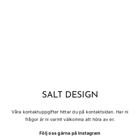
Fyll ditt liv med
människor & saker
som ger dig energi!
SALT DESIGN
Våra kontaktuppgifter hittar du på kontaktsidan. Har ni
frågor är ni varmt välkomna att höra av er.
Följ oss gärna på Instagram