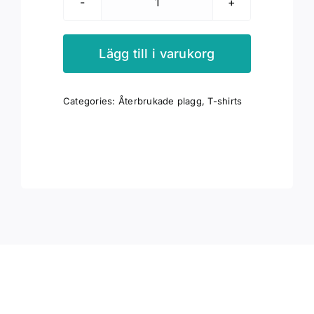
Återbruk
sweatshirt
grön
Lägg till i varukorg
med
träd
Categories:
Återbrukade plagg
,
T-shirts
mängd